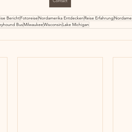
Contact
ise Bericht
Fotoreise
Nordamerika Entdecken
Reise Erfahrung
Nordamer
eyhound Bus
Milwaukee
Wisconsin
Lake Michigan