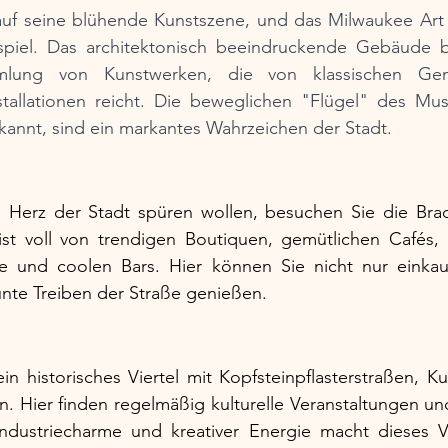
 auf seine blühende Kunstszene, und das Milwaukee Art 
spiel. Das architektonisch beeindruckende Gebäude b
mlung von Kunstwerken, die von klassischen Gem
stallationen reicht. Die beweglichen "Flügel" des Mus
ekannt, sind ein markantes Wahrzeichen der Stadt.
Herz der Stadt spüren wollen, besuchen Sie die Brady
t voll von trendigen Boutiquen, gemütlichen Cafés, R
he und coolen Bars. Hier können Sie nicht nur einkau
nte Treiben der Straße genießen.
in historisches Viertel mit Kopfsteinpflasterstraßen, Ku
. Hier finden regelmäßig kulturelle Veranstaltungen und F
dustriecharme und kreativer Energie macht dieses Vi