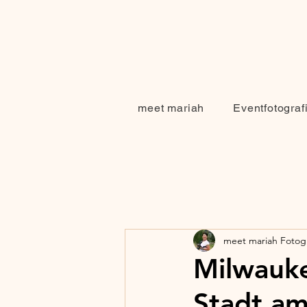
meet mariah
Eventfotograf
meet mariah Fotogr
Milwauke
Stadt am