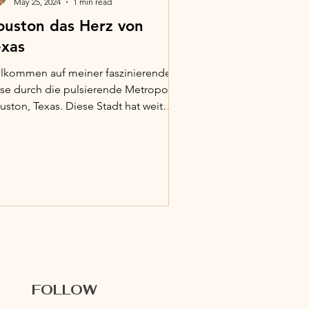
May 25, 2024
1 min read
ouston das Herz von
exas
llkommen auf meiner faszinierenden
ise durch die pulsierende Metropole
ston, Texas. Diese Stadt hat weit
r zu bieten als nur...
FOLLOW