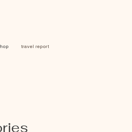
Shop
travel report
ories