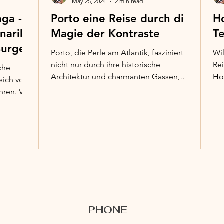
May 25, 2024
2 min read
ga -
Porto eine Reise durch die
H
narik,
Magie der Kontraste
T
Burgen
Porto, die Perle am Atlantik, fasziniert
Wi
nicht nur durch ihre historische
Re
sche
Architektur und charmanten Gassen,
Hou
 sich von
sondern auch durch ihre...
meh
hren. Von
PHONE