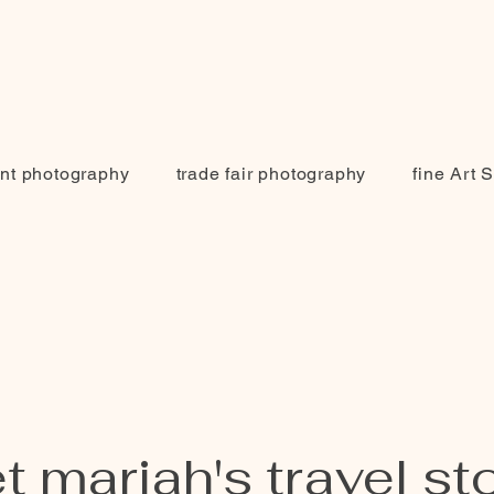
nt photography
trade fair photography
fine Art 
 mariah's travel st