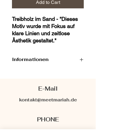
Add to Cart
Treibholz im Sand - "Dieses
Motiv wurde mit Fokus auf
klare Linien und zeitlose
Ästhetik gestaltet."
Informationen
Limitierte Auflage: Nur
1x
erhältlich
!
Hochwertiger digitaler Download
E-Mail
sofort nach dem Kauf.
Perfekt, um jedem Raum eine
kontakt@meetmariah.de
einzigartige Atmosphäre zu
verleihen.
PHONE
069/34867436