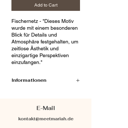
Add to Cart
Fischernetz - "Dieses Motiv
wurde mit einem besonderen
Blick für Details und
Atmosphäre festgehalten, um
zeitlose Ästhetik und
einzigartige Perspektiven
einzufangen."
Informationen
Limitierte Auflage: Nur
1x
erhältlich
!
Hochwertiger digitaler Download
E-Mail
sofort nach dem Kauf.
Perfekt, um jedem Raum eine
kontakt@meetmariah.de
einzigartige Atmosphäre zu
verleihen.