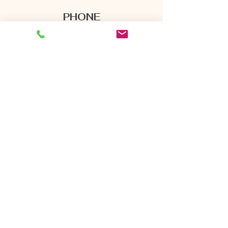
PHONE
069/34867436
FOLLOW
Privacy Policy
Imprint
Terms & Condition
Copyright meet mariah