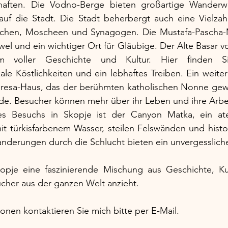
haften. Die Vodno-Berge bieten großartige Wanderw
auf die Stadt. Die Stadt beherbergt auch eine Vielzahl
irchen, Moscheen und Synagogen. Die Mustafa-Pascha-M
el und ein wichtiger Ort für Gläubige. Der Alte Basar vo
m voller Geschichte und Kultur. Hier finden Sie 
le Köstlichkeiten und ein lebhaftes Treiben. Ein weite
eresa-Haus, das der berühmten katholischen Nonne gewid
e. Besucher können mehr über ihr Leben und ihre Arbei
es Besuchs in Skopje ist der Canyon Matka, ein at
it türkisfarbenem Wasser, steilen Felswänden und histo
nderungen durch die Schlucht bieten ein unvergessliche
opje eine faszinierende Mischung aus Geschichte, Kul
sucher aus der ganzen Welt anzieht.
ionen kontaktieren Sie mich bitte per E-Mail.