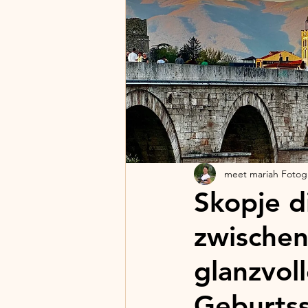
meet mariah Fotogr
Skopje d
zwischen
glanzvol
Geburtss