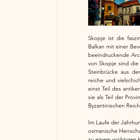
Skopje ist die fas
Balkan mit einer Bev
beeindruckende Arch
von Skopje sind die
Steinbrücke aus dem
reiche und vielschic
einst Teil des antik
sie als Teil der Pro
Byzantinischen Reich
Im Laufe der Jahrhund
osmanische Herrschaf
zu einem wichtigen H