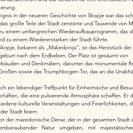
lkerung.
ignis in der neueren Geschichte von Skopje war das sc
das große Teile der Stadt zerstörte und Tausende von 
e zu einem umfangreichen Wiederaufbauprogramm, das 
nd zu einem Wiedererstarken der Stadt führte.
kopje, bekannt als „Makedonija“, ist das Herzstück der 
geburt nach dem Erdbeben. Der Platz ist gesäumt von 
bäuden und Denkmälern, darunter das monumentale Rei
roßen sowie das Triumphbogen-Tor, das an die Unabhä
uch ein lebendiger Treffpunkt für Einheimische und Besuc
häften, die eine pulsierende Atmosphäre schaffen. Er di
iedene kulturelle Veranstaltungen und Feierlichkeiten, d
der Stadt feiern. 
t der mazedonische Denar, der in der gesamten Stadt ak
emberaubender Natur umgeben, mit majestätische