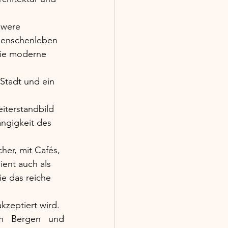
hwere 
Menschenleben 
die moderne 
Stadt und ein 
terstandbild 
ngigkeit des 
her, mit Cafés, 
ent auch als 
ie das reiche 
zeptiert wird. 
n Bergen und 