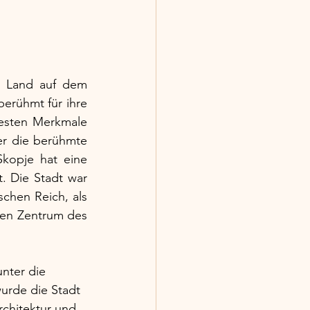
n Land auf dem 
erühmt für ihre 
esten Merkmale 
er die berühmte 
kopje hat eine 
. Die Stadt war 
chen Reich, als 
den Zentrum des 
unter die 
urde die Stadt 
rchitektur und 