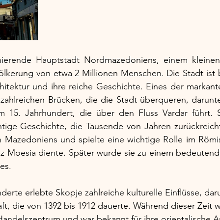
zinierende Hauptstadt Nordmazedoniens, einem kleine
ölkerung von etwa 2 Millionen Menschen. Die Stadt ist b
itektur und ihre reiche Geschichte. Eines der markant
 zahlreichen Brücken, die die Stadt überqueren, darunt
 15. Jahrhundert, die über den Fluss Vardar führt. S
htige Geschichte, die Tausende von Jahren zurückreicht
en Mazedoniens und spielte eine wichtige Rolle im Römis
vinz Moesia diente. Später wurde sie zu einem bedeuten
es.
erte erlebte Skopje zahlreiche kulturelle Einflüsse, dar
t, die von 1392 bis 1912 dauerte. Während dieser Zeit w
andelszentrum und war bekannt für ihre orientalische A