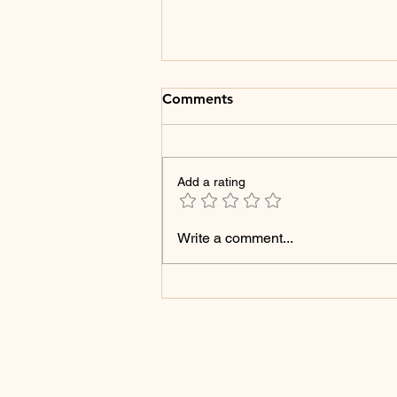
Comments
Add a rating
Herbstzauber in Malaga -
Write a comment...
Eine Reise durch Kulinarik,
Kirchen, Hafen und Burgen