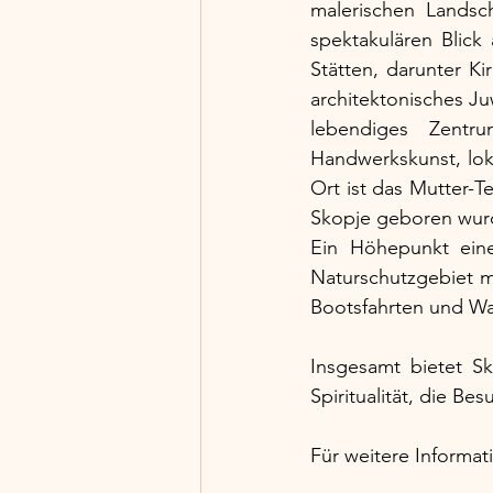
malerischen Landsc
spektakulären Blick 
Stätten, darunter K
architektonisches Juw
lebendiges Zentru
Handwerkskunst, loka
Ort ist das Mutter-T
Skopje geboren wurd
Ein Höhepunkt ein
Naturschutzgebiet m
Bootsfahrten und Wa
Insgesamt bietet Sk
Spiritualität, die Be
Für weitere Informat