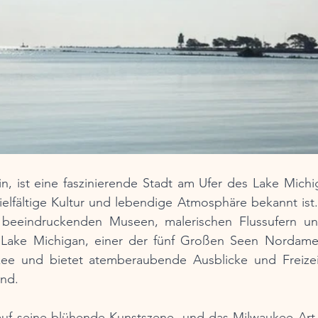
, ist eine faszinierende Stadt am Ufer des Lake Michiga
ielfältige Kultur und lebendige Atmosphäre bekannt ist. 
beeindruckenden Museen, malerischen Flussufern und 
 Lake Michigan, einer der fünf Großen Seen Nordameri
ee und bietet atemberaubende Ausblicke und Freizeit
ind.
 auf seine blühende Kunstszene, und das Milwaukee Art 