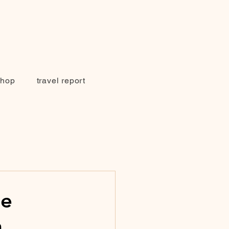
Shop
travel report
te
n