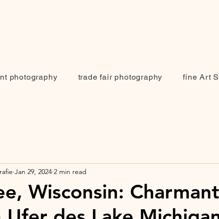
nt photography
trade fair photography
fine Art 
afie
Jan 29, 2024
2 min read
e, Wisconsin: Charman
 Ufer des Lake Michiga