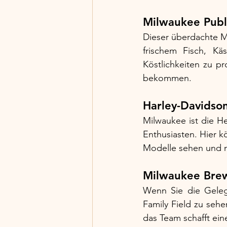
Milwaukee Publ
Dieser überdachte Ma
frischem Fisch, Kä
Köstlichkeiten zu pr
bekommen.
Harley-Davids
Milwaukee ist die H
Enthusiasten. Hier 
Modelle sehen und me
Milwaukee Brew
Wenn Sie die Geleg
Family Field zu sehen
das Team schafft ein