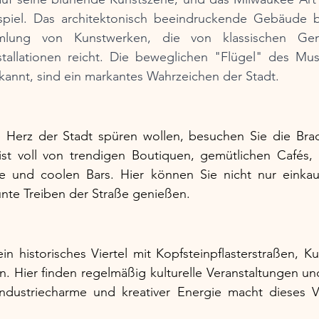
spiel. Das architektonisch beeindruckende Gebäude b
mlung von Kunstwerken, die von klassischen Gem
stallationen reicht. Die beweglichen "Flügel" des Mus
ekannt, sind ein markantes Wahrzeichen der Stadt.
Herz der Stadt spüren wollen, besuchen Sie die Brady
t voll von trendigen Boutiquen, gemütlichen Cafés, R
he und coolen Bars. Hier können Sie nicht nur einkau
nte Treiben der Straße genießen.
in historisches Viertel mit Kopfsteinpflasterstraßen, Ku
. Hier finden regelmäßig kulturelle Veranstaltungen und F
dustriecharme und kreativer Energie macht dieses Vi