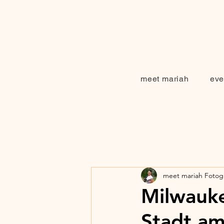
meet mariah
eve
meet mariah Fotogr
Milwauke
Stadt am