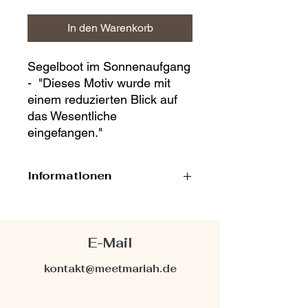
In den Warenkorb
Segelboot im Sonnenaufgang
- "Dieses Motiv wurde mit
einem reduzierten Blick auf
das Wesentliche
eingefangen."
Informationen
Limitierte Auflage: Nur
1x
erhältlich
!
Hochwertiger digitaler Download
E-Mail
sofort nach dem Kauf.
Perfekt, um jedem Raum eine
kontakt@meetmariah.de
einzigartige Atmosphäre zu
verleihen.