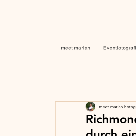
meet mariah
Eventfotograf
meet mariah Fotogr
Richmond
durch ei