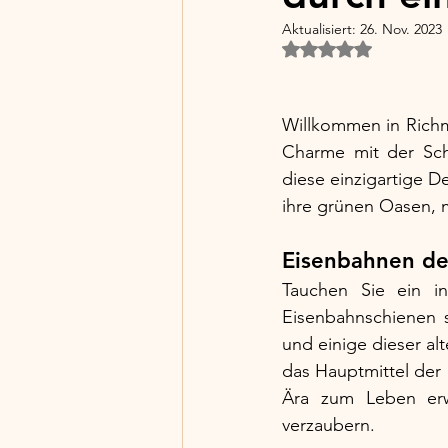
Aktualisiert:
26. Nov. 2023
Mit NaN von 5 Ster
Willkommen in Richmo
Charme mit der Schö
diese einzigartige De
ihre grünen Oasen, m
Eisenbahnen de
Tauchen Sie ein in
Eisenbahnschienen s
und einige dieser al
das Hauptmittel der
Ära zum Leben erw
verzaubern.