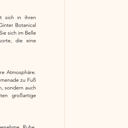
 sich in ihren 
inter Botanical 
e sich im Belle 
rte, die eine 
re Atmosphäre. 
omenade zu Fuß 
, sondern auch 
ten großartige 
genehme Ruhe. 