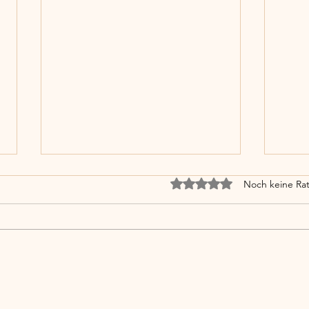
Mit 0 von 5 Sternen bewe
Noch keine Rat
Triest – Italiens geheime
Tall
Perle
foto