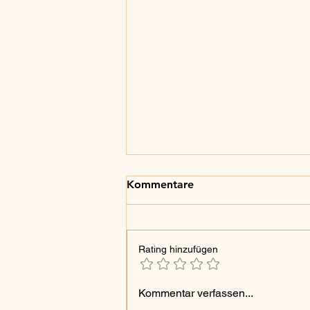
Kommentare
Rating hinzufügen
meet mariahs Nordamerika
Kommentar verfassen...
Reisebericht: Von Fairbanks