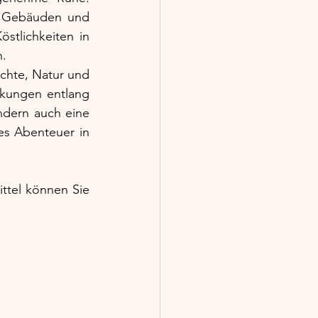
n Gebäuden und 
stlichkeiten in 
n.
chte, Natur und 
ckungen entlang 
dern auch eine 
es Abenteuer in 
tel können Sie 