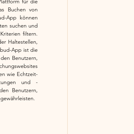
ttform für die 
as Buchen von 
ud-App können 
ten suchen und 
terien filtern. 
r Haltestellen, 
bud-App ist die 
 den Benutzern, 
chungswebsites 
n wie Echtzeit-
rtungen und -
en Benutzern, 
gewährleisten.