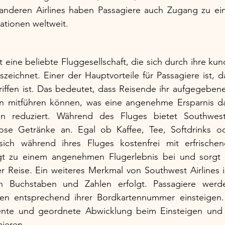
 anderen Airlines haben Passagiere auch Zugang zu ein
ationen weltweit.
t eine beliebte Fluggesellschaft, die sich durch ihre ku
szeichnet. Einer der Hauptvorteile für Passagiere ist, 
griffen ist. Das bedeutet, dass Reisende ihr aufgegebe
n mitführen können, was eine angenehme Ersparnis dar
n reduziert. Während des Fluges bietet Southwest A
ose Getränke an. Egal ob Kaffee, Tee, Softdrinks od
ich während ihres Fluges kostenfrei mit erfrischen
gt zu einem angenehmen Flugerlebnis bei und sorgt fü
 Reise. Ein weiteres Merkmal von Southwest Airlines is
ch Buchstaben und Zahlen erfolgt. Passagiere werd
nen entsprechend ihrer Bordkartennummer einsteigen.
ziente und geordnete Abwicklung beim Einsteigen und t
mieren.