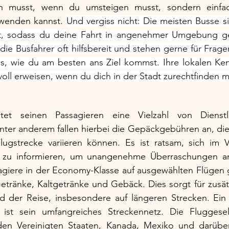
n musst, wenn du umsteigen musst, sondern einfach
rwenden kannst. 
Und vergiss nicht: Die meisten Busse si
t, sodass du deine Fahrt in angenehmer Umgebung ge
die Busfahrer oft hilfsbereit und stehen gerne für Frage
s, wie du am besten ans Ziel kommst. Ihre lokalen Ken
tvoll erweisen, wenn du dich in der Stadt zurechtfinden 
etet seinen Passagieren eine Vielzahl von Dienstl
ter anderem fallen hierbei die Gepäckgebühren an, die 
gstrecke variieren können. Es ist ratsam, sich im V
 zu informieren, um unangenehme Überraschungen am
agiere in der Economy-Klasse auf ausgewählten Flügen g
tränke, Kaltgetränke und Gebäck. Dies sorgt für zusätz
der Reise, insbesondere auf längeren Strecken. Ein we
 ist sein umfangreiches Streckennetz. Die Fluggesell
 den Vereinigten Staaten, Kanada, Mexiko und darüber