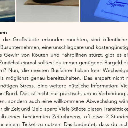
men
, die Großstädte erkunden möchten, sind öffentliche V
 Busunternehmen, eine unschlagbare und kostengünstig
s Gewirr von Routen und Fahrplänen stürzt, gibt es ein
Zunächst einmal solltest du immer genügend Bargeld da
? Nun, die meisten Busfahrer haben kein Wechselgeld
is möglichst genau bereitzuhalten. Das erspart nicht n
ötigen Stress. Eine weitere nützliche Information: Vie
 Bord. Das ist nicht nur praktisch, um in Verbindung z
nen, sondern auch eine willkommene Abwechslung währ
r dir Zeit und Geld spart: Viele Städte bieten Transitticket
alb eines bestimmten Zeitrahmens, oft etwa 2 Stunden
nur einem Ticket zu nutzen. Das bedeutet, dass du nich