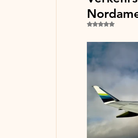
Nordame
Rated NaN out of 5 