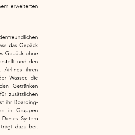
em erweiterten 
ndenfreundlichen 
dass das Gepäck 
nes Gepäck ohne 
stellt und den 
irlines ihren 
er Wasser, die 
den Getränken 
r zusätzlichen 
t ihr Boarding-
en in Gruppen 
 Dieses System 
rägt dazu bei, 