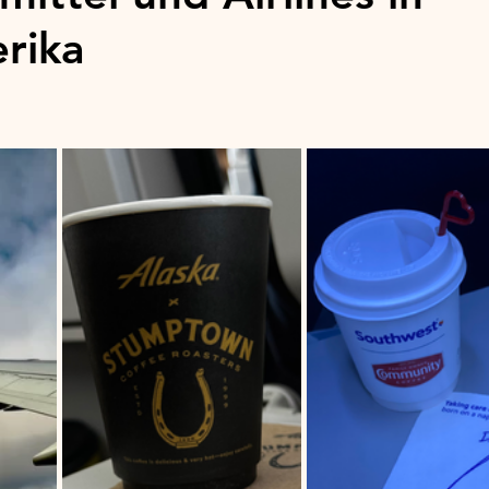
rika
stars.